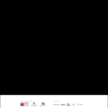
AULA MAGNA — UACH
DIRECCIÓN:
CAMPUS ISLA TEJA UNIVERSIDAD
AUSTRAL |
VALDIVIA - CHILE
TELÉFONO: +56 63 221993