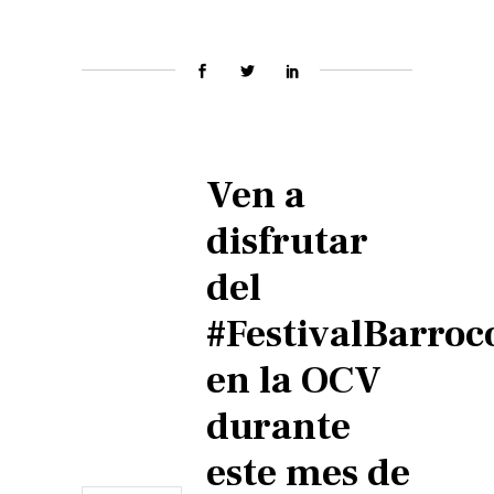
Ven a
disfrutar
del
#FestivalBarroc
en la OCV
durante
este mes de