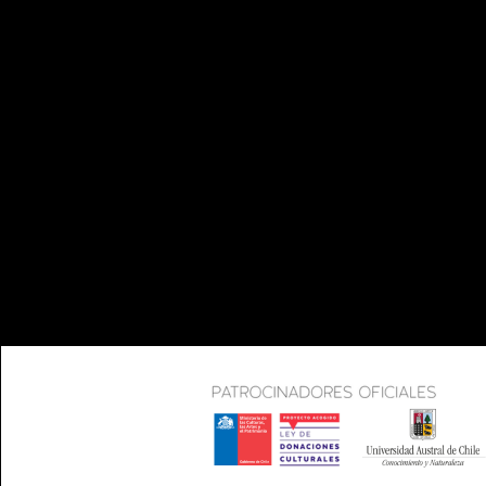
TEL
CO
INFO