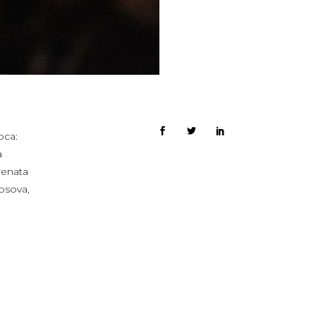
oca:
a
renata
osova,