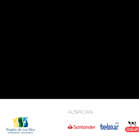
ÉFONO: +56 63 222 2250
RREO:
@ORQUESTAVALDIVIA.CL