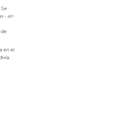
 Se
s - an
de
a en el
ivia.