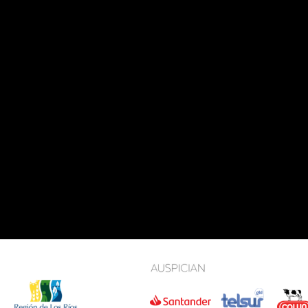
IVIA - CHILE
TELÉFONO: +56 63 2219
ÉFONO: +56 63 222 2250
RREO:
@ORQUESTAVALDIVIA.CL