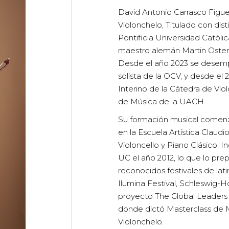
David Antonio Carrasco Figue
Violonchelo, Titulado con dis
Pontificia Universidad Católic
maestro alemán Martin Osten
Desde el año 2023 se desem
solista de la OCV, y desde el
Interino de la Cátedra de Vio
de Música de la UACH.
Su formación musical comenzó
en la Escuela Artística Claudi
Violoncello y Piano Clásico. I
UC el año 2012, lo que lo prep
reconocidos festivales de lat
Ilumina Festival, Schleswig-Ho
proyecto The Global Leaders
donde dictó Masterclass de 
Violonchelo.