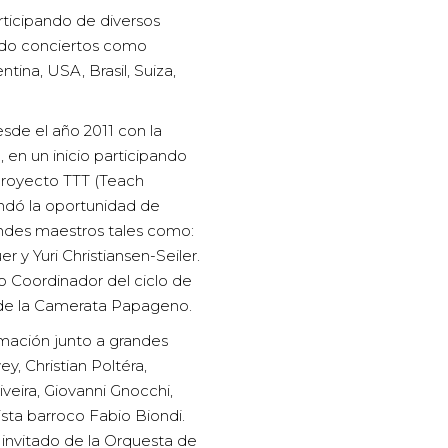
rticipando de diversos
ndo conciertos como
ntina, USA, Brasil, Suiza,
sde el año 2011 con la
en un inicio participando
Proyecto TTT (Teach
indó la oportunidad de
andes maestros tales como:
r y Yuri Christiansen-Seiler.
o Coordinador del ciclo de
 de la Camerata Papageno.
rmación junto a grandes
y, Christian Poltéra,
veira, Giovanni Gnocchi,
ista barroco Fabio Biondi.
invitado de la Orquesta de