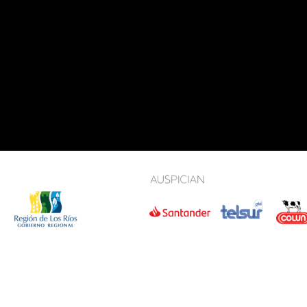
RREO:
@ORQUESTAVALDIVIA.CL