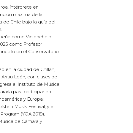
roa, intérprete en
tinción máxima de la
a de Chile bajo la guía del
.
peña como Violonchelo
 2025 como Profesor
loncello en el Conservatorio
 en la ciudad de Chillán,
o Arrau León, con clases de
ngresa al Instituto de Música
araría para participar en
inoamérica y Europa:
lstein Musik Festival, y el
 Program (YOA 2019),
Música de Cámara y