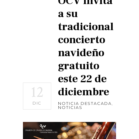
OCV invita
a su
tradicional
concierto
navideño
gratuito
este 22 de
12
diciembre
DIC
NOTICIA DESTACADA
,
NOTICIAS