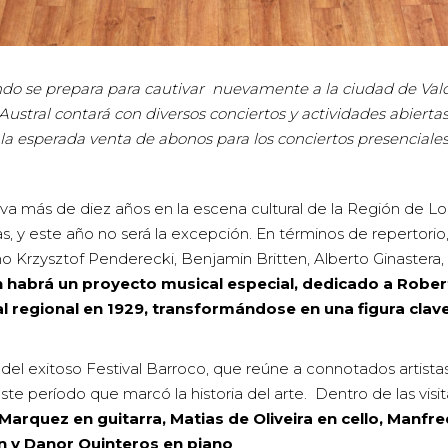
o se prepara para cautivar nuevamente a la ciudad de Valdiv
 Austral contará con diversos conciertos y actividades abier
la esperada venta de abonos para los conciertos presenciale
va más de diez años en la escena cultural de la Región de Lo
as, y este año no será la excepción. En términos de repertorio
mo Krzysztof Penderecki, Benjamin Britten, Alberto Ginastera
habrá un proyecto musical especial, dedicado a Roberto
ital regional en 1929, transformándose en una figura cla
 del exitoso Festival Barroco, que reúne a connotados artis
 este período que marcó la historia del arte. Dentro de las visit
Marquez en guitarra, Matias de Oliveira en cello, Manfr
lín y Danor Quinteros en piano
.