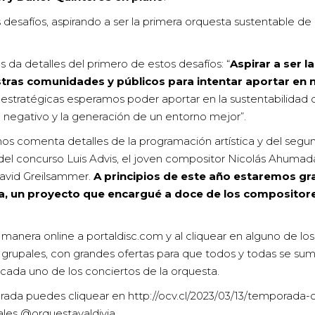
desafíos, aspirando a ser la primera orquesta sustentable de
 da detalles del primero de estos desafíos: “
Aspirar a ser 
stras comunidades y públicos para intentar aportar en
 estratégicas esperamos poder aportar en la sustentabilidad d
 negativo y la generación de un entorno mejor”.
o, nos comenta detalles de la programación artística y del seg
el concurso Luis Advis, el joven compositor Nicolás Ahumada
 David Greilsammer.
A principios de este año estaremos gr
a, un proyecto que encargué a doce de los compositore
 manera online a
portaldisc.com
y al cliquear en alguno de los
 y grupales, con grandes ofertas para que todos y todas se s
cada uno de los conciertos de la orquesta.
orada puedes cliquear en
http://ocv.cl/2023/03/13/temporada-
ales @orquestavaldivia.