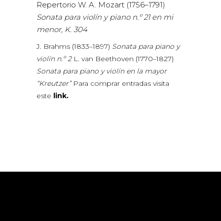
Repertorio W. A. Mozart (1756–1791)
Sonata para violín y piano n.º 21 en mi
menor, K. 304
J. Brahms (1833–1897)
Sonata para piano y
violín n.º 2
L. van Beethoven (1770–1827)
Sonata para piano y violín en la mayor
“Kreutzer”
Para comprar entradas visita
este
link.